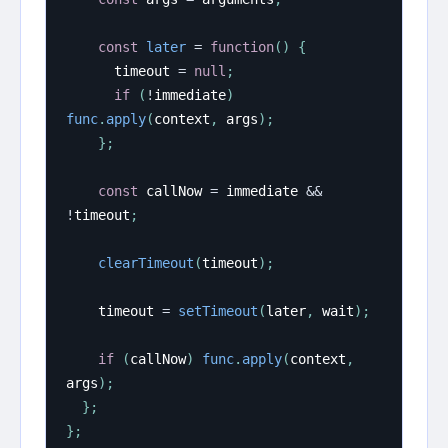
const
later
=
function
(
)
{
      timeout 
=
null
;
if
(
!
immediate
)
func
.
apply
(
context
,
 args
)
;
}
;
const
 callNow 
=
 immediate 
&&
!
timeout
;
clearTimeout
(
timeout
)
;
    timeout 
=
setTimeout
(
later
,
 wait
)
;
if
(
callNow
)
func
.
apply
(
context
,
args
)
;
}
;
}
;