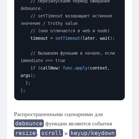
// Перезапускаем период ожидания 
debounce.
// setTimeout возвращает истинное 
значение / truthy value
// (оно отличается в web и node)
    timeout 
=
setTimeout
(
later
,
 wait
)
;
// Вызываем функцию в начале, если 
immediate === true
if
(
callNow
)
func
.
apply
(
context
,
args
)
;
}
;
}
;
Распространенными сценариями для
функции являются события
debounce
,
и
.
resize
scroll
keyup/keydown