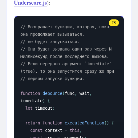
Underscore.js
):
// Возвращает функцию, которая, пока 
она продолжает вызываться,
// не будет запускаться.
// Она будет вызвана один раз через N 
миллисекунд после последнего вызова.
// Если передано аргумент `immediate` 
(true), то она запустится сразу же при
// первом запуске функции.
function
debounce
(
func
,
 wait
,
immediate
)
{
let
 timeout
;
return
function
executedFunction
(
)
{
const
 context 
=
this
;
const
 args 
=
 arguments
;