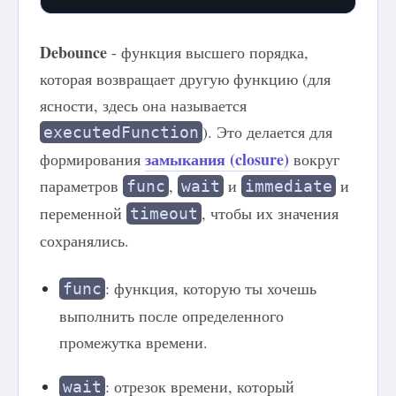
Debounce
- функция высшего порядка,
которая возвращает другую функцию (для
ясности, здесь она называется
). Это делается для
executedFunction
замыкания (closure)
формирования
вокруг
параметров
,
и
и
func
wait
immediate
переменной
, чтобы их значения
timeout
сохранялись.
: функция, которую ты хочешь
func
выполнить после определенного
промежутка времени.
: отрезок времени, который
wait