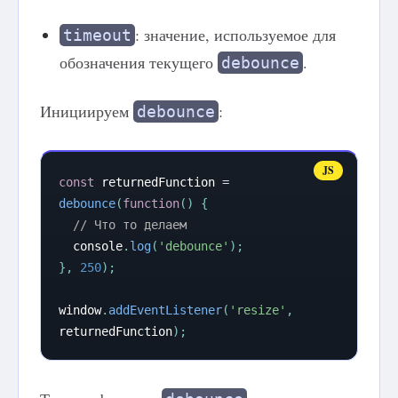
: значение, используемое для
timeout
обозначения текущего
.
debounce
Инициируем
:
debounce
const
 returnedFunction 
=
debounce
(
function
(
)
{
// Что то делаем
  console
.
log
(
'debounce'
)
;
}
,
250
)
;
window
.
addEventListener
(
'resize'
,
returnedFunction
)
;