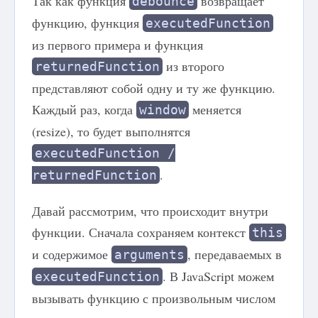
Так как функция
возвращает
debounce
функцию, функция
executedFunction
из первого примера и функция
из второго
returnedFunction
представляют собой одну и ту же функцию.
Каждый раз, когда
меняется
window
(resize), то будет выполнятся
executedFunction /
.
returnedFunction
Давай рассмотрим, что происходит внутри
функции. Сначала сохраняем контекст
this
и содержимое
, передаваемых в
arguments
. В JavaScript можем
executedFunction
вызывать функцию с произвольным числом