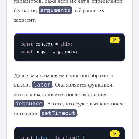
параметров, даже если их нет в определении
функции,
всё равно их
arguments
захватит.
const
 context 
=
this
;
const
 args 
=
 arguments
;
Далее, мы объявляем функцию обратного
вызова
. Она является функцией,
later
которая выполняется после окончания
. Это то, что будет вызвано после
debounce
истечения
.
setTimeout
const
later
=
function
(
)
{