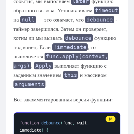
события, мы выполняем
функцию
later
обратного вызова. Устанавливаем
timeout
на
— это означает, что
-
null
debounce
таймер завершился. Затем он проверяет,
хотим ли мы вызвать
функцию
debounce
под конец. Если
, то
!immediate
выполняется
func.apply(context,
.
выполняет функцию с
args)
Apply
заданным значением
и массивом
this
.
arguments
Вот закомментированная версия функции:
function
debounce
(
func
,
 wait
,
immediate
)
{