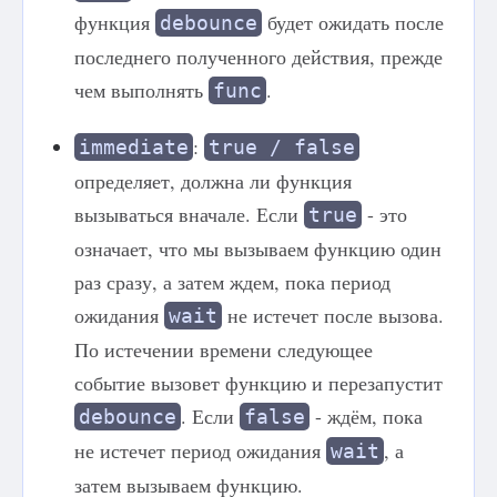
функция
будет ожидать после
debounce
последнего полученного действия, прежде
чем выполнять
.
func
:
immediate
true / false
определяет, должна ли функция
вызываться вначале. Если
- это
true
означает, что мы вызываем функцию один
раз сразу, а затем ждем, пока период
ожидания
не истечет после вызова.
wait
По истечении времени следующее
событие вызовет функцию и перезапустит
. Если
- ждём, пока
debounce
false
не истечет период ожидания
, а
wait
затем вызываем функцию.