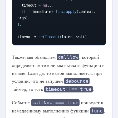
  timeout 
=
null
;
if
(
!
immediate
)
func
.
apply
(
context
,
args
)
;
}
;
timeout 
=
setTimeout
(
later
,
 wait
)
;
Также, мы объявляем
, который
callNow
определяет, хотим ли мы вызвать функцию в
начале. Если да, то вызов выполняется, при
условии, что не запущен
debounce
таймер, то есть
.
timeout !== true
Событие
приведет к
callNow === true
немедленному выполнению функции
,
func