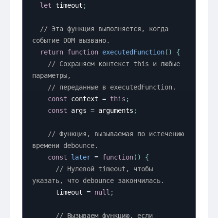
let
 timeout
;
// Эта функция выполняется, когда 
событие DOM вызвано.
return
function
executedFunction
(
)
{
// Сохраняем контекст this и любые 
параметры,
// переданные в executedFunction.
const
 context 
=
this
;
const
 args 
=
 arguments
;
// Функция, вызываемая по истечению 
времени debounce.
const
later
=
function
(
)
{
// Нулевой timeout, чтобы 
указать, что debounce закончилась.
      timeout 
=
null
;
// Вызываем функцию, если 