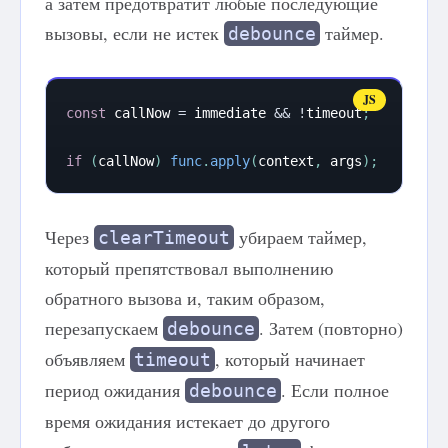
а затем предотвратит любые последующие
вызовы, если не истек
таймер.
debounce
const
 callNow 
=
 immediate 
&&
!
timeout
;
if
(
callNow
)
func
.
apply
(
context
,
 args
)
;
Через
убираем таймер,
clearTimeout
который препятствовал выполнению
обратного вызова и, таким образом,
перезапускаем
. Затем (повторно)
debounce
объявляем
, который начинает
timeout
период ожидания
. Если полное
debounce
время ожидания истекает до другого