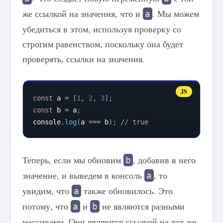
же ссылкой на значения, что и
. Мы можем
a
убедиться в этом, используя проверку со
строгим равенством, поскольку она будет
проверять, ссылки на значения.
const
 a 
=
[
1
,
2
,
3
]
;
const
 b 
=
 a
;
console
.
log
(
a 
===
 b
)
;
// true
Теперь, если мы обновим
, добавив в него
b
значение, и выведем в консоль
, то
a
увидим, что
также обновилось. Это
a
потому, что
и
не являются разными
a
b
массивами. Они являются ссылкой на тот же