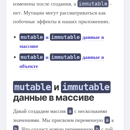
изменены после создания, а
-
immutable
нет. Мутации могут рассматриваться как
побочные эффекты в наших приложениях.
и
данные в
mutable
immutable
массиве
и
данные в
mutable
immutable
объекте
и
mutable
immutable
данные в массиве
Давай создадим массив
с несколькими
a
значениями. Мы присвоим переменную
к
a
. Что создаст новую переменную
с той
b
b