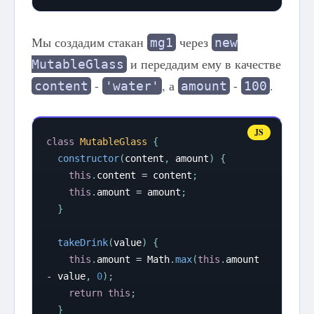
Мы создадим стакан
через
mg1
new
и передадим ему в качестве
MutableGlass
-
, а
-
.
content
'water'
amount
100
class
MutableGlass
{
constructor
(
content
,
 amount
)
{
this
.
content 
=
 content
;
this
.
amount 
=
 amount
;
}
takeDrink
(
value
)
{
this
.
amount 
=
 Math
.
max
(
this
.
amount 
-
 value
,
0
)
;
return
this
;
}