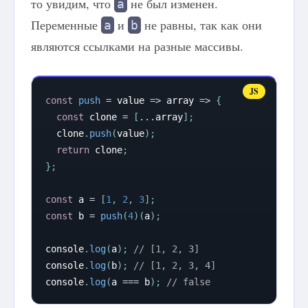
то увидим, что
не был изменен.
a
Переменные
и
не равны, так как они
a
b
являются ссылками на разные массивы.
const
push
=
value
=>
array
=>
{
const
 clone 
=
[
...
array
]
;
  clone
.
push
(
value
)
;
return
 clone
;
}
;
const
 a 
=
[
1
,
2
,
3
]
;
const
 b 
=
push
(
4
)
(
a
)
;
console
.
log
(
a
)
;
// [1, 2, 3]
console
.
log
(
b
)
;
// [1, 2, 3, 4]
console
.
log
(
a 
===
 b
)
;
// false