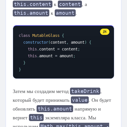
к
, а
this.content
content
к
.
this.amount
amount
class
MutableGlass
{
constructor
(
content
,
 amount
)
{
this
.
content 
=
 content
;
this
.
amount 
=
 amount
;
}
}
Затем мы создадим метод
,
takeDrink
который будет принимать
. Он будет
value
обновлять
напрямую и
this.amount
вернет
экземпляра класса. Мы
this
используем
Math.max(this.amount -