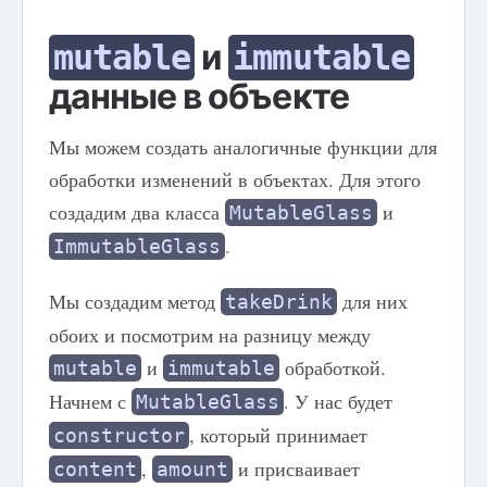
и
mutable
immutable
данные в объекте
Мы можем создать аналогичные функции для
обработки изменений в объектах. Для этого
создадим два класса
и
MutableGlass
.
ImmutableGlass
Мы создадим метод
для них
takeDrink
обоих и посмотрим на разницу между
и
обработкой.
mutable
immutable
Начнем с
. У нас будет
MutableGlass
, который принимает
constructor
,
и присваивает
content
amount