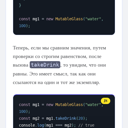
}
const
 mg1 
=
new
MutableGlass
(
"water"
,
100
)
;
Теперь, если мы сравним значения, путем
проверки со строгим равенством, после
вызова
, то увидим, что они
takeDrink
равны. Это имеет смысл, так как они
ссылаются на один и тот же экземпляр.
const
 mg1 
=
new
MutableGlass
(
"water"
,
100
)
;
const
 mg2 
=
 mg1
.
takeDrink
(
20
)
;
console
.
log
(
mg1 
===
 mg2
)
;
// true