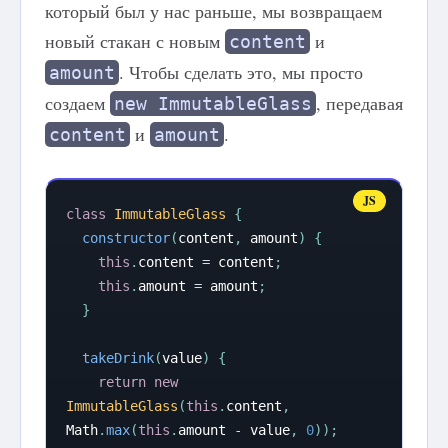
который был у нас раньше, мы возвращаем
новый стакан с новым
и
content
. Чтобы сделать это, мы просто
amount
создаем
, передавая
new ImmutableGlass
и
.
content
amount
class
ImmutableGlass
{
constructor
(
content
,
 amount
)
{
this
.
content 
=
 content
;
this
.
amount 
=
 amount
;
}
takeDrink
(
value
)
{
return
new
ImmutableGlass
(
this
.
content
,
Math
.
max
(
this
.
amount 
-
 value
,
0
)
)
;