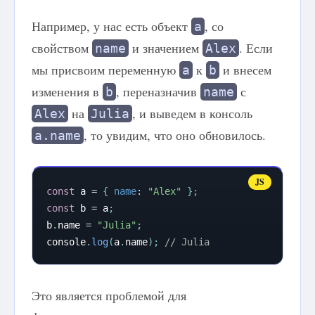
Например, у нас есть объект
, со
a
свойством
и значением
. Если
name
Alex
мы присвоим переменную
к
и внесем
a
b
изменения в
, переназначив
с
b
name
на
, и выведем в консоль
Alex
Julia
, то увидим, что оно обновилось.
a.name
const
 a 
=
{
name
:
"Alex"
}
;
const
 b 
=
 a
;
b
.
name 
=
"Julia"
;
console
.
log
(
a
.
name
)
;
// Julia
Это является проблемой для