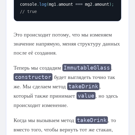
console
.
log
(
mg1
.
amount 
===
 mg2
.
amount
)
;
// true
Это происходит потому, что мы изменяем
значение напрямую, меняя структуру данных
после её создания.
Теперь мы создадим
.
ImmutableGlass
будет выглядеть точно так
constructor
же. Мы сделаем метод
,
takeDrink
который также принимает
, но здесь
value
происходит изменение.
Когда мы вызываем метод
, то
takeDrink
вместо того, чтобы вернуть тот же стакан,