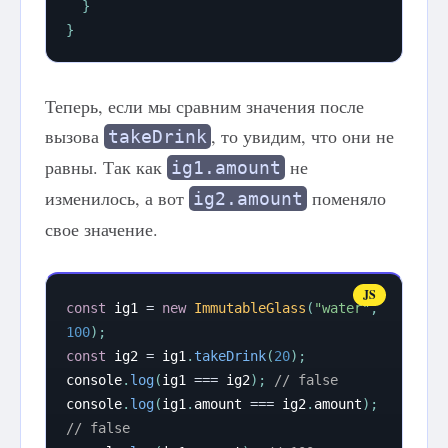
}
}
Теперь, если мы сравним значения после
вызова
, то увидим, что они не
takeDrink
равны. Так как
не
ig1.amount
изменилось, а вот
поменяло
ig2.amount
свое значение.
const
 ig1 
=
new
ImmutableGlass
(
"water"
,
100
)
;
const
 ig2 
=
 ig1
.
takeDrink
(
20
)
;
console
.
log
(
ig1 
===
 ig2
)
;
// false
console
.
log
(
ig1
.
amount 
===
 ig2
.
amount
)
;
// false