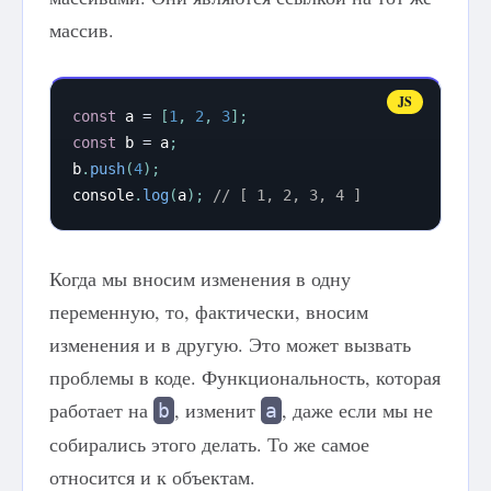
массив.
const
 a 
=
[
1
,
2
,
3
]
;
const
 b 
=
 a
;
b
.
push
(
4
)
;
console
.
log
(
a
)
;
// [ 1, 2, 3, 4 ]
Когда мы вносим изменения в одну
переменную, то, фактически, вносим
изменения и в другую. Это может вызвать
проблемы в коде. Функциональность, которая
работает на
, изменит
, даже если мы не
b
a
собирались этого делать. То же самое
относится и к объектам.