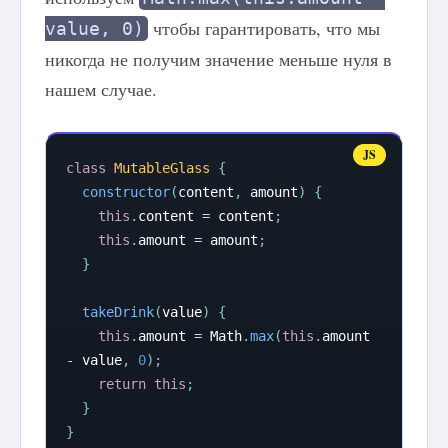
чтобы гарантировать, что мы
value, 0)
никогда не получим значение меньше нуля в
нашем случае.
class
MutableGlass
{
constructor
(
content
,
 amount
)
{
this
.
content 
=
 content
;
this
.
amount 
=
 amount
;
}
takeDrink
(
value
)
{
this
.
amount 
=
 Math
.
max
(
this
.
amount 
-
 value
,
0
)
;
return
this
;
}
}