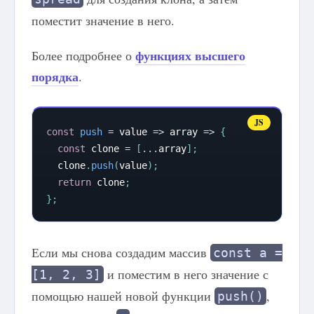
поместит значение в него.
функциях высшего
Более подробнее о
порядка
.
const
push
=
value
=>
array
=>
{
const
 clone 
=
[
...
array
]
;
  clone
.
push
(
value
)
;
return
 clone
;
}
;
Если мы снова создадим массив
const a =
и поместим в него значение с
[1, 2, 3]
помощью нашей новой функции
,
push()