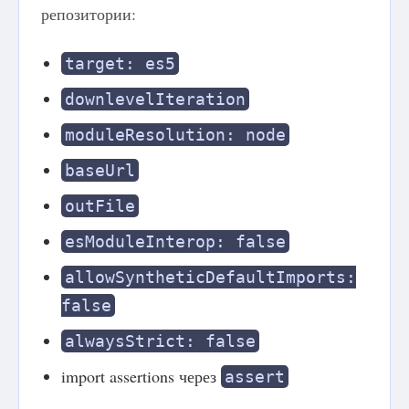
репозитории:
target: es5
downlevelIteration
moduleResolution: node
baseUrl
outFile
esModuleInterop: false
allowSyntheticDefaultImports:
false
alwaysStrict: false
import assertions через
assert