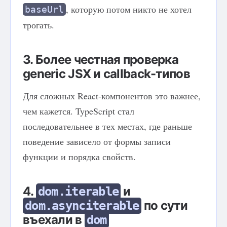
, которую потом никто не хотел
baseUrl
трогать.
3. Более честная проверка
generic JSX и callback-типов
Для сложных React-компонентов это важнее,
чем кажется. TypeScript стал
последовательнее в тех местах, где раньше
поведение зависело от формы записи
функции и порядка свойств.
4.
и
dom.iterable
по сути
dom.asynciterable
въехали в
dom