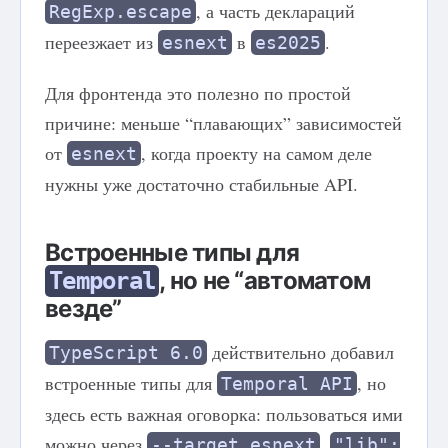
, а часть деклараций
RegExp.escape
переезжает из
в
.
esnext
es2025
Для фронтенда это полезно по простой
причине: меньше “плавающих” зависимостей
от
, когда проекту на самом деле
esnext
нужны уже достаточно стабильные API.
Встроенные типы для
, но не “автоматом
Temporal
везде”
действительно добавил
TypeScript 6.0
встроенные типы для
, но
Temporal API
здесь есть важная оговорка: пользоваться ими
можно через
,
--target esnext
"lib":