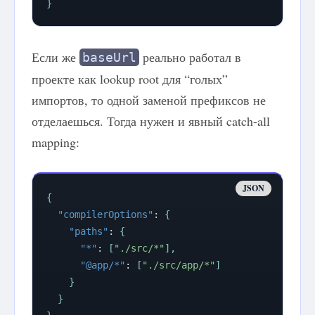
}
Если же
реально работал в
baseUrl
проекте как lookup root для “голых”
импортов, то одной заменой префиксов не
отделаешься. Тогда нужен и явный catch-all
mapping:
{
"compilerOptions"
:
{
"paths"
:
{
"*"
:
[
"./src/*"
]
,
"@app/*"
:
[
"./src/app/*"
]
}
}