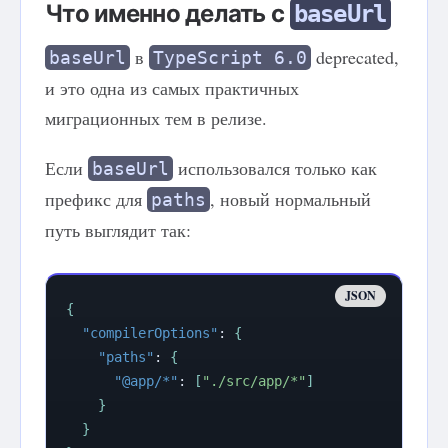
Что именно делать с
baseUrl
в
deprecated,
baseUrl
TypeScript 6.0
и это одна из самых практичных
миграционных тем в релизе.
Если
использовался только как
baseUrl
префикс для
, новый нормальный
paths
путь выглядит так:
{
"compilerOptions"
:
{
"paths"
:
{
"@app/*"
:
[
"./src/app/*"
]
}
}