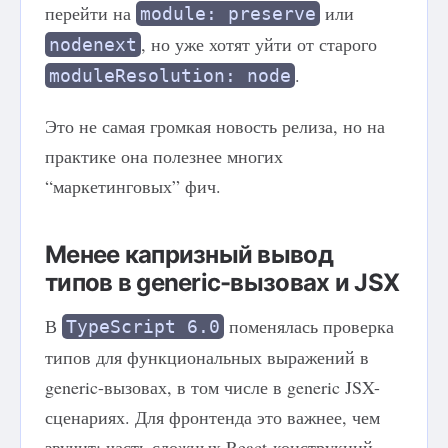
перейти на
или
module: preserve
, но уже хотят уйти от старого
nodenext
.
moduleResolution: node
Это не самая громкая новость релиза, но на
практике она полезнее многих
“маркетинговых” фич.
Менее капризный вывод
типов в generic-вызовах и JSX
В
поменялась проверка
TypeScript 6.0
типов для функциональных выражений в
generic-вызовах, в том числе в generic JSX-
сценариях. Для фронтенда это важнее, чем
звучит: часть сложных React-конструкций