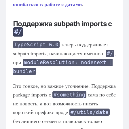
ошибаться в работе с датами
.
Поддержка subpath imports с
#/
теперь поддерживает
TypeScript 6.0
subpath imports, начинающиеся именно с
,
#/
при
moduleResolution: nodenext |
.
bundler
Это тонкое, но важное уточнение. Поддержка
package imports с
сама по себе
#something
не новость, а вот возможность писать
короткий префикс вроде
#/utils/date
без лишнего сегмента появилась только