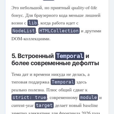
Это небольшой, но приятный quality-of-life
бонус. Для браузерного кода меньше лишней
возни с
, когда работа идет с
lib
,
и другими
NodeList
HTMLCollection
DOM-коллекциями.
5. Встроенный
и
Temporal
более современные дефолты
Тема дат и времени никуда не делась, а
типовая поддержка
здесь
Temporal
реально полезна. Плюс общий сдвиг к
, современному
и
strict: true
module
current-year
делает новый baseline
target
заметно адекватнее для фронтенда 2026 года.