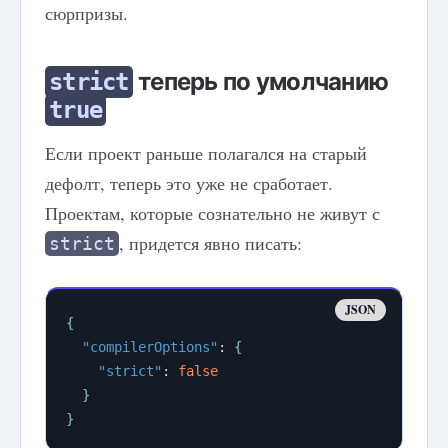
сюрпризы.
теперь по умолчанию
strict
true
Если проект раньше полагался на старый
дефолт, теперь это уже не сработает.
Проектам, которые сознательно не живут с
, придется явно писать:
strict
{
"compilerOptions"
:
{
"strict"
:
false
}
}