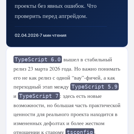
проекты без явных ошибок. Что
проверить перед апгрейдом.
02.04.2026
·
7 мин чтения
вышел в стабильный
TypeScript 6.0
релиз 23 марта 2026 года. Но важно понимать
его не как релиз с одной “вау”-фичей, а как
переходный этап между
TypeScript 5.9
и
: здесь есть новые
TypeScript 7
возможности, но большая часть практической
ценности для реального проекта находится в
измененных дефолтах и более жестком
отношении к старому
.
tsconfig