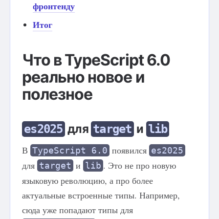
фронтенду
Итог
Что в TypeScript 6.0
реально новое и
полезное
для
и
es2025
target
lib
В
появился
TypeScript 6.0
es2025
для
и
. Это не про новую
target
lib
языковую революцию, а про более
актуальные встроенные типы. Например,
сюда уже попадают типы для