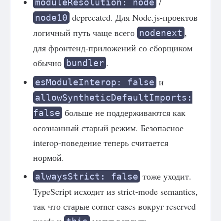
/
moduleResolution: node
deprecated. Для Node.js-проектов
node10
логичный путь чаще всего
,
nodenext
для фронтенд-приложений со сборщиком
обычно
.
bundler
и
esModuleInterop: false
allowSyntheticDefaultImports:
больше не поддерживаются как
false
осознанный старый режим. Безопасное
interop-поведение теперь считается
нормой.
тоже уходит.
alwaysStrict: false
TypeScript исходит из strict-mode semantics,
так что старые corner cases вокруг reserved