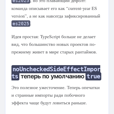
, но это плавающий дефолт:
es2025
команда описывает его как “current-year ES
version”, а не как навсегда зафиксированный
.
es2025
Идея простая: TypeScript больше не делает
вид, что большинство новых проектов по-
прежнему живет в мире старых рантаймов.
noUncheckedSideEffectImpor
теперь по умолчанию
ts
true
Это полезное ужесточение. Теперь опечатки
и странные импорты ради побочного
эффекта чаще будут ловиться раньше.