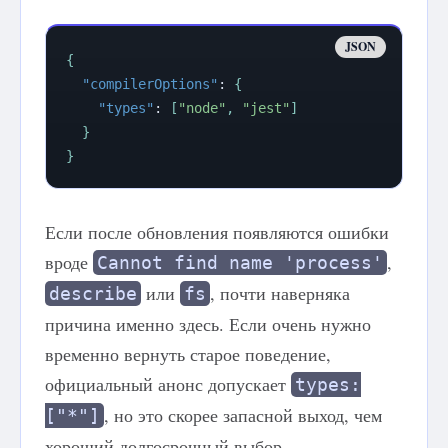
{
"compilerOptions"
:
{
"types"
:
[
"node"
,
"jest"
]
}
}
Если после обновления появляются ошибки
вроде
,
Cannot find name 'process'
или
, почти наверняка
describe
fs
причина именно здесь. Если очень нужно
временно вернуть старое поведение,
официальный анонс допускает
types:
, но это скорее запасной выход, чем
["*"]
хороший долгосрочный выбор.