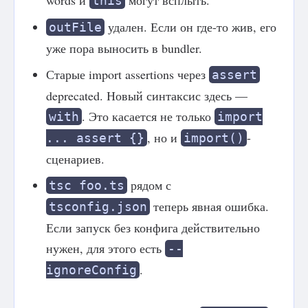
words и
могут всплыть.
this
удален. Если он где-то жив, его
outFile
уже пора выносить в bundler.
Старые import assertions через
assert
deprecated. Новый синтаксис здесь —
. Это касается не только
with
import
, но и
-
... assert {}
import()
сценариев.
рядом с
tsc foo.ts
теперь явная ошибка.
tsconfig.json
Если запуск без конфига действительно
нужен, для этого есть
--
.
ignoreConfig