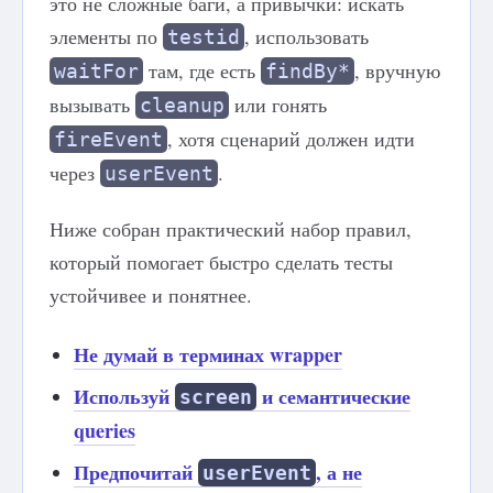
это не сложные баги, а привычки: искать
элементы по
, использовать
testid
там, где есть
, вручную
waitFor
findBy*
вызывать
или гонять
cleanup
, хотя сценарий должен идти
fireEvent
через
.
userEvent
Ниже собран практический набор правил,
который помогает быстро сделать тесты
устойчивее и понятнее.
Не думай в терминах wrapper
Используй
и семантические
screen
queries
Предпочитай
, а не
userEvent