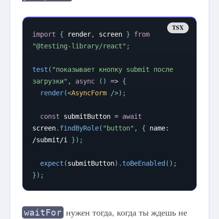
import
{
 render
,
 screen 
}
from
"@testing-library/react"
;
test
(
"показывает кнопку submit после 
загрузки"
,
async
(
)
=>
{
render
(
<
AsyncForm
/>
)
;
const
 submitButton 
=
await
screen
.
findByRole
(
"button"
,
{
 name
:
/
submit
/
i
}
)
;
expect
(
submitButton
)
.
toBeEnabled
(
)
;
}
)
;
нужен тогда, когда ты ждешь не
waitFor