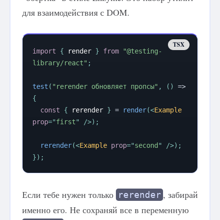
для взаимодействия с DOM.
import
{
 render 
}
from
"@testing-
library/react"
;
test
(
"rerender обновляет пропсы"
,
(
)
=>
{
const
{
 rerender 
}
=
render
(
<
Example
prop
=
"
first
"
/>
)
;
rerender
(
<
Example
prop
=
"
second
"
/>
)
;
}
)
;
Если тебе нужен только
, забирай
rerender
именно его. Не сохраняй все в переменную