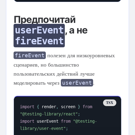
Предпочитай
, а не
userEvent
fireEvent
полезен для низкоуровневых
fireEvent
сценариев, но большинство
пользовательских действий лучше
моделировать через
.
userEvent
import
{
 render
,
 screen 
}
from
"@testing-library/react"
;
import
 userEvent 
from
"@testing-
library/user-event"
;