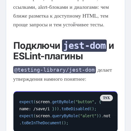
ссылками, alert-блоками и диалогами: чем
ближе разметка к доступному HTML, тем
проще запросы и тем устойчивее тесты.
Подключи
и
jest-dom
ESLint-плагины
делает
@testing-library/jest-dom
утверждения намного понятнее:
expect
(
screen
.
getByRole
(
"button"
,
{
name
:
/
save
/
i
}
)
)
.
toBeDisabled
(
)
;
expect
(
screen
.
queryByRole
(
"alert"
)
)
.
not
.
toBeInTheDocument
(
)
;