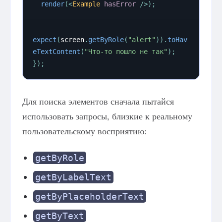
render
(
<
Example
hasError
/>
)
;
expect
(
screen
.
getByRole
(
"alert"
)
)
.
toHav
eTextContent
(
"Что-то пошло не так"
)
;
}
)
;
Для поиска элементов сначала пытайся
использовать запросы, близкие к реальному
пользовательскому восприятию:
getByRole
getByLabelText
getByPlaceholderText
getByText