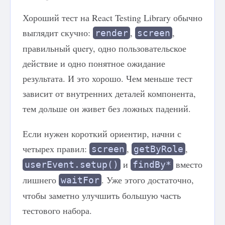
Хороший тест на React Testing Library обычно
выглядит скучно:
,
,
render
screen
правильный query, одно пользовательское
действие и одно понятное ожидание
результата. И это хорошо. Чем меньше тест
зависит от внутренних деталей компонента,
тем дольше он живет без ложных падений.
Если нужен короткий ориентир, начни с
четырех правил:
,
,
screen
getByRole
и
вместо
userEvent.setup()
findBy*
лишнего
. Уже этого достаточно,
waitFor
чтобы заметно улучшить большую часть
тестового набора.