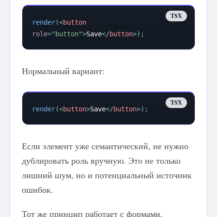
render
(
<
button
role
=
"
button
"
>
Save
</
button
>
)
;
Нормальный вариант:
render
(
<
button
>
Save
</
button
>
)
;
Если элемент уже семантический, не нужно
дублировать роль вручную. Это не только
лишний шум, но и потенциальный источник
ошибок.
Тот же принцип работает с формами,