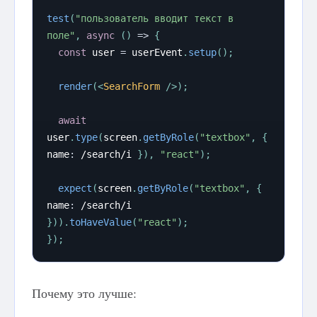
test
(
"пользователь вводит текст в 
поле"
,
async
(
)
=>
{
const
 user 
=
 userEvent
.
setup
(
)
;
render
(
<
SearchForm
/>
)
;
await
user
.
type
(
screen
.
getByRole
(
"textbox"
,
{
name
:
/
search
/
i
}
)
,
"react"
)
;
expect
(
screen
.
getByRole
(
"textbox"
,
{
name
:
/
search
/
i
}
)
)
.
toHaveValue
(
"react"
)
;
}
)
;
Почему это лучше: