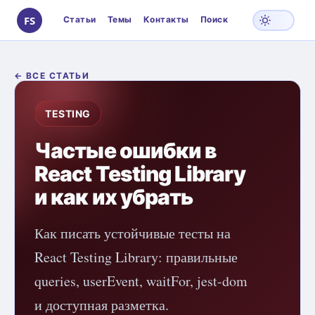
Статьи
Темы
Контакты
Поиск
T
← ВСЕ СТАТЬИ
TESTING
Частые ошибки в
React Testing Library
и как их убрать
Как писать устойчивые тесты на
React Testing Library: правильные
queries, userEvent, waitFor, jest-dom
и доступная разметка.