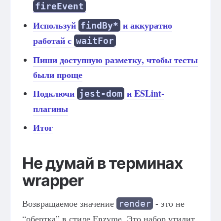
fireEvent
Используй
и аккуратно
findBy*
работай с
waitFor
Пиши доступную разметку, чтобы тесты
были проще
Подключи
и ESLint-
jest-dom
плагины
Итог
Не думай в терминах
wrapper
Возвращаемое значение
- это не
render
“обертка” в стиле Enzyme. Это набор утилит