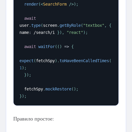
render
(
<
SearchForm
/>
)
;
await
user
.
type
(
screen
.
getByRole
(
"textbox"
,
{
name
:
/
search
/
i
}
)
,
"react"
)
;
await
waitFor
(
(
)
=>
{
expect
(
fetchSpy
)
.
toHaveBeenCalledTimes
(
1
)
;
}
)
;
  fetchSpy
.
mockRestore
(
)
;
}
)
;
Правило простое: