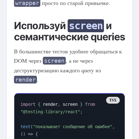
просто по старой привычке.
wrapper
Используй
и
screen
семантические queries
В большинстве тестов удобнее обращаться к
DOM через
, а не через
screen
деструктуризацию каждого query из
.
render
import
{
 render
,
 screen 
}
from
"@testing-library/react"
;
test
(
"показывает сообщение об ошибке"
,
(
)
=>
{