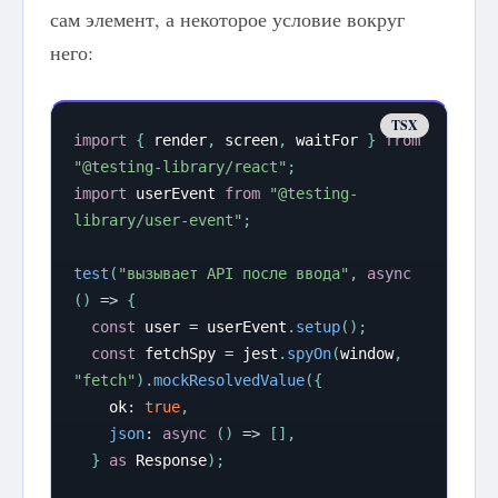
сам элемент, а некоторое условие вокруг
него:
import
{
 render
,
 screen
,
 waitFor 
}
from
"@testing-library/react"
;
import
 userEvent 
from
"@testing-
library/user-event"
;
test
(
"вызывает API после ввода"
,
async
(
)
=>
{
const
 user 
=
 userEvent
.
setup
(
)
;
const
 fetchSpy 
=
 jest
.
spyOn
(
window
,
"fetch"
)
.
mockResolvedValue
(
{
    ok
:
true
,
json
:
async
(
)
=>
[
]
,
}
as
 Response
)
;