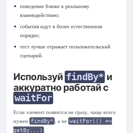
поведение ближе к реальному
взаимодействию;
события идут в более естественном
порядке;
тест лучше отражает пользовательский
сценарий.
Используй
и
findBy*
аккуратно работай с
waitFor
Если элемент появится не сразу, чаще всего
нужен
, а не
findBy*
waitFor(() =>
.
getBy...)