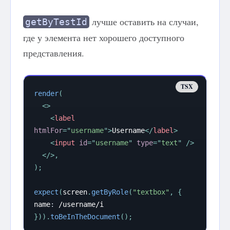
лучше оставить на случаи,
getByTestId
где у элемента нет хорошего доступного
представления.
render
(
<
>
<
label
htmlFor
=
"
username
"
>
Username
</
label
>
<
input
id
=
"
username
"
type
=
"
text
"
/>
</
>
,
)
;
expect
(
screen
.
getByRole
(
"textbox"
,
{
name
:
/
username
/
i
}
)
)
.
toBeInTheDocument
(
)
;